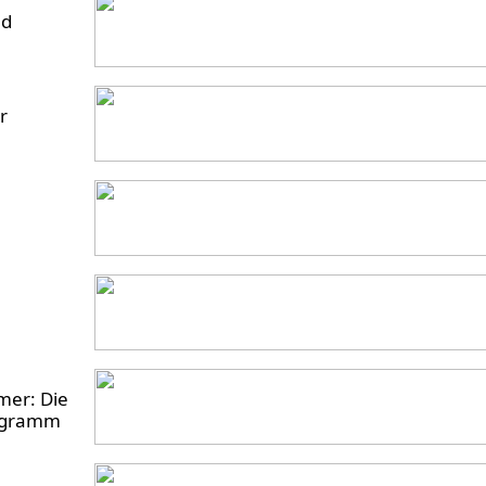
nd
r
mer: Die
rogramm