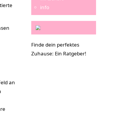
ierte
info
hsen
Finde dein perfektes
Zuhause: Ein Ratgeber!
Feld an
n
hre