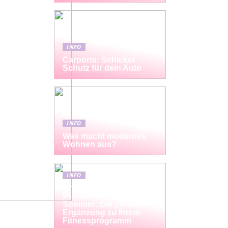
INFO
Carports: Schicker
Schutz für dein Auto
INFO
Was macht modernes
Wohnen aus?
INFO
Erfrischende
Proteinshakes für den
Sommer: Die perfekte
Ergänzung zu Ihrem
Fitnessprogramm