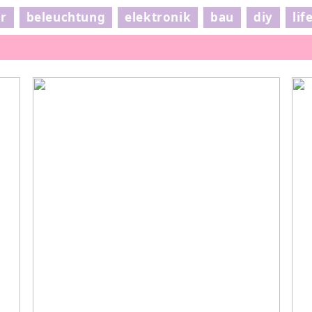
ur
beleuchtung
elektronik
bau
diy
lif