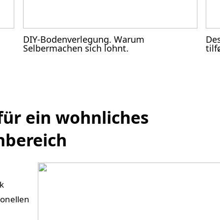
DIY-Bodenverlegung. Warum
Des
Selbermachen sich lohnt.
til
für ein wohnliches
nbereich
k
ionellen