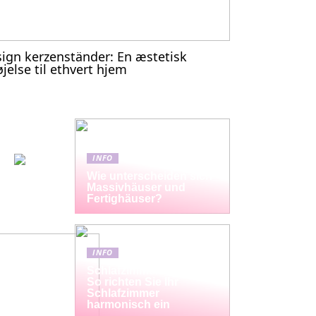
ign kerzenständer: En æstetisk
føjelse til ethvert hjem
INFO
Wie unterscheiden sich
Massivhäuser und
Fertighäuser?
INFO
Schlafzimmermöbel-Set:
So richten Sie Ihr
Schlafzimmer
harmonisch ein