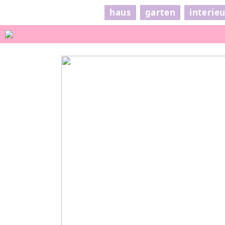
haus
garten
interie