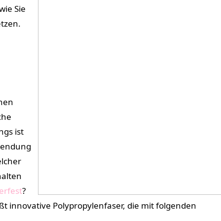
wie Sie
etzen.
ehen
che
gs ist
rwendung
elcher
halten
erfest
?
 innovative Polypropylenfaser, die mit folgenden