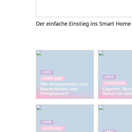
Der einfache Einstieg ins Smart Home
INFO
INFO
23/06/2026
05/03/2026
Wie unterscheiden sich
Massivhäuser und
Carports: Schi
Fertighäuser?
Schutz für dei
INFO
29/05/2026
INFO