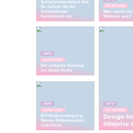
Schlafzimmermöbel-Set:
05/03/2026
So richten Sie Ihr
Schlafzimmer
Was macht mo
harmonisch ein
Wohnen aus?
INFO
25/02/2026
Der einfache Einstieg
ins Smart Home
INFO
INFO
20/02/2026
31/12/2025
DIY-Bodenverlegung.
Design ke
Warum Selbermachen
tilføjelse
sich lohnt.