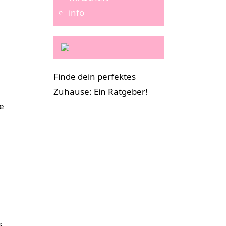
info
Finde dein perfektes
Zuhause: Ein Ratgeber!
e
s