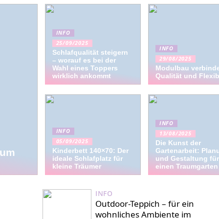
INFO
25/09/2025
INFO
Schlafqualität steigern
29/08/2025
– worauf es bei der
Wahl eines Toppers
Modulbau verbind
wirklich ankommt
Qualität und Flexibi
INFO
INFO
13/08/2025
05/09/2025
Die Kunst der
tum
Kinderbett 140×70: Der
Gartenarbeit: Plan
ideale Schlafplatz für
und Gestaltung für
kleine Träumer
einen Traumgarten
INFO
Outdoor-Teppich – für ein
wohnliches Ambiente im