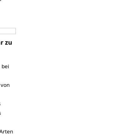
r zu
 bei
 von
s
s
 Arten