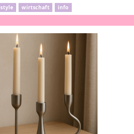
estyle
wirtschaft
info