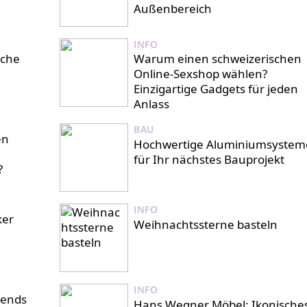
Außenbereich
INFO
iche
Warum einen schweizerischen
Online-Sexshop wählen?
Einzigartige Gadgets für jeden
Anlass
BAU
en
Hochwertige Aluminiumsystem
für Ihr nächstes Bauprojekt
?
INFO
ker
Weihnachtssterne basteln
INFO
rends
Hans Wegner Möbel: Ikonische