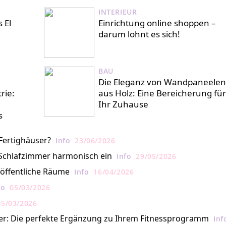
INTERIEUR
 El
Einrichtung online shoppen –
darum lohnt es sich!
BAU
Die Eleganz von Wandpaneelen
rie:
aus Holz: Eine Bereicherung für
Ihr Zuhause
s
Fertighäuser?
Info
23/06/2026
 Schlafzimmer harmonisch ein
Info
29/05/2026
öffentliche Räume
Info
16/04/2026
fo
05/03/2026
05/03/2026
er: Die perfekte Ergänzung zu Ihrem Fitnessprogramm
Inf