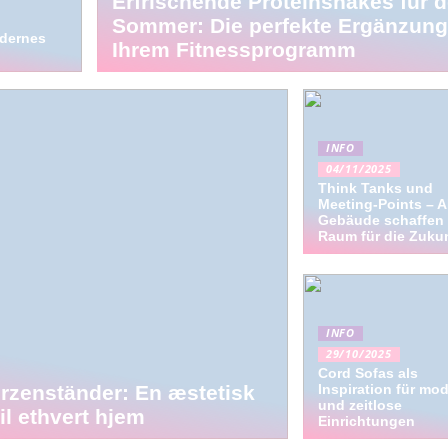
Erfrischende Proteinshakes für 
Sommer: Die perfekte Ergänzung
dernes
Ihrem Fitnessprogramm
INFO
04/11/2025
Think Tanks und
Meeting-Points – 
Gebäude schaffen
Raum für die Zuku
INFO
29/10/2025
Cord Sofas als
rzenständer: En æstetisk
Inspiration für mo
und zeitlose
 til ethvert hjem
Einrichtungen