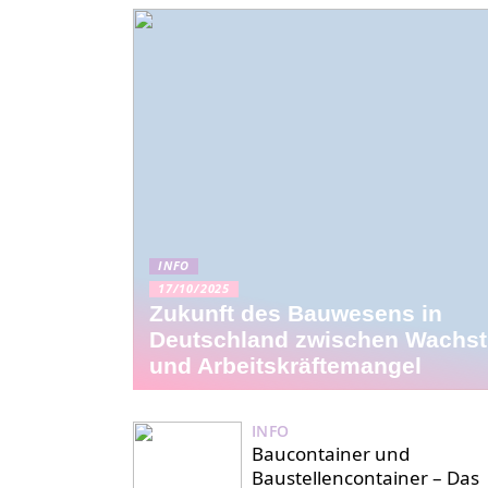
INFO
17/10/2025
Zukunft des Bauwesens in
Deutschland zwischen Wachs
und Arbeitskräftemangel
INFO
Baucontainer und
Baustellencontainer – Das