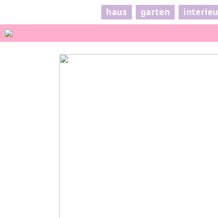
haus
garten
interie