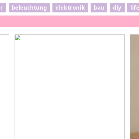
ur
beleuchtung
elektronik
bau
diy
lif