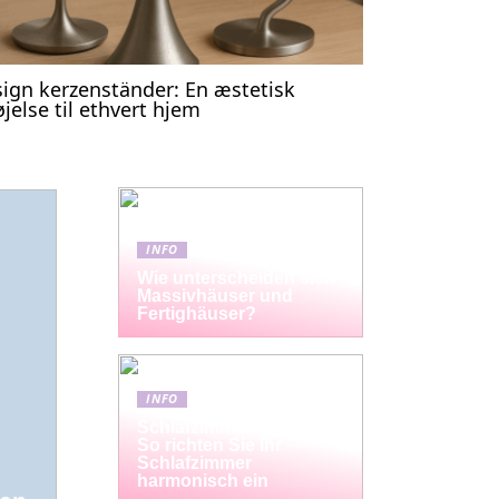
ign kerzenständer: En æstetisk
føjelse til ethvert hjem
INFO
Wie unterscheiden sich
Massivhäuser und
Fertighäuser?
INFO
Schlafzimmermöbel-Set:
So richten Sie Ihr
Schlafzimmer
harmonisch ein