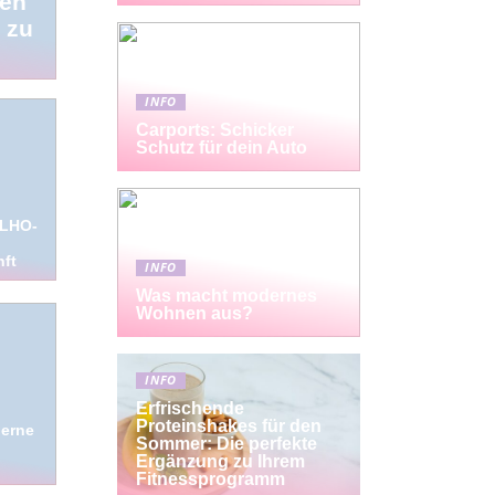
den
 zu
INFO
Carports: Schicker
Schutz für dein Auto
ALHO-
nft
INFO
Was macht modernes
Wohnen aus?
INFO
Erfrischende
Proteinshakes für den
derne
Sommer: Die perfekte
Ergänzung zu Ihrem
Fitnessprogramm