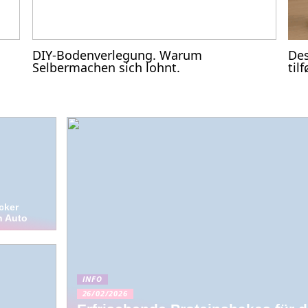
DIY-Bodenverlegung. Warum
Des
Selbermachen sich lohnt.
til
cker
n Auto
INFO
26/02/2026