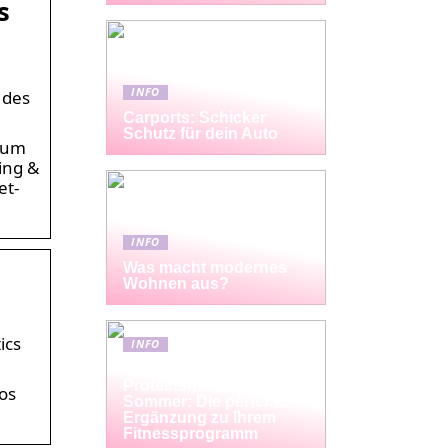
s
INFO
 des
Carports: Schicker
Schutz für dein Auto
d um
ing &
et-
INFO
Was macht modernes
Wohnen aus?
ics
INFO
Erfrischende
Proteinshakes für den
os
Sommer: Die perfekte
Ergänzung zu Ihrem
Fitnessprogramm