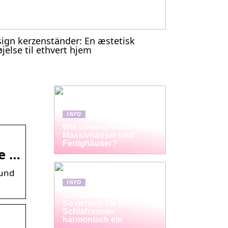
ign kerzenständer: En æstetisk
føjelse til ethvert hjem
INFO
Wie unterscheiden sich
Massivhäuser und
Fertighäuser?
e …
 und
INFO
Schlafzimmermöbel-Set:
So richten Sie Ihr
Schlafzimmer
harmonisch ein