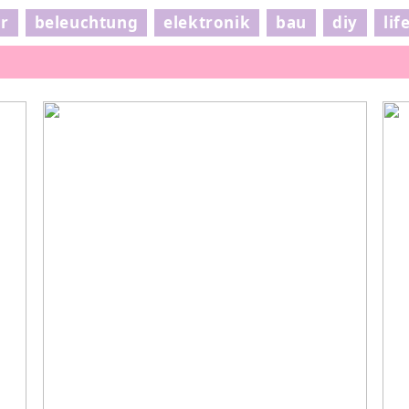
ur
beleuchtung
elektronik
bau
diy
lif