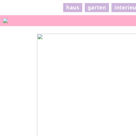
haus
garten
interie