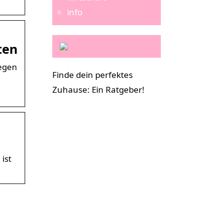
info
ten
gegen
Finde dein perfektes
Zuhause: Ein Ratgeber!
ist