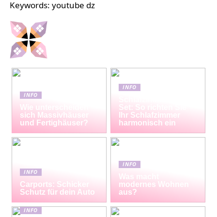
Keywords: youtube dz
INFO
INFO
Schlafzimmermöbel-
Wie unterscheiden
Set: So richten Sie
sich Massivhäuser
Ihr Schlafzimmer
und Fertighäuser?
harmonisch ein
INFO
INFO
Was macht
Carports: Schicker
modernes Wohnen
Schutz für dein Auto
aus?
INFO