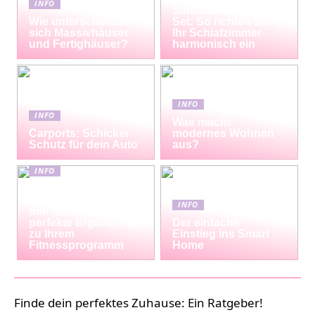
INFO
Schlafzimmermöbel-
Wie unterscheiden
Set: So richten Sie
sich Massivhäuser
Ihr Schlafzimmer
und Fertighäuser?
harmonisch ein
INFO
INFO
Was macht
Carports: Schicker
modernes Wohnen
Schutz für dein Auto
aus?
INFO
Erfrischende
Proteinshakes für
INFO
den Sommer: Die
perfekte Ergänzung
Der einfache
zu Ihrem
Einstieg ins Smart
Fitnessprogramm
Home
Finde dein perfektes Zuhause: Ein Ratgeber!