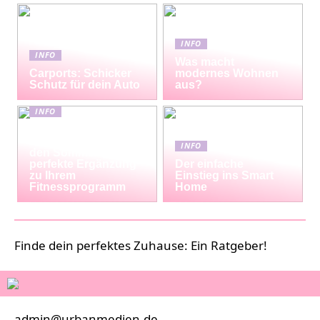
INFO
INFO
Was macht
Carports: Schicker
modernes Wohnen
Schutz für dein Auto
aus?
INFO
Erfrischende
Proteinshakes für
INFO
den Sommer: Die
perfekte Ergänzung
Der einfache
zu Ihrem
Einstieg ins Smart
Fitnessprogramm
Home
Finde dein perfektes Zuhause: Ein Ratgeber!
admin@urbanmedien.de