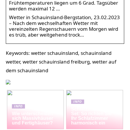
Frühtemperaturen liegen um 6 Grad. Tagsüber
werden maximal 12 …
Wetter in Schauinsland-Bergstation, 23.02.2023
– Nach dem wechselhaften Wetter mit
vereinzelten Regenschauern vom Morgen wird
es trüb, aber weitgehend trock…
Keywords: wetter schauinsland, schauinsland
wetter, wetter schauinsland freiburg, wetter auf
dem schauinsland
INFO
INFO
Schlafzimmermöbel-
Wie unterscheiden
Set: So richten Sie
sich Massivhäuser
Ihr Schlafzimmer
und Fertighäuser?
harmonisch ein