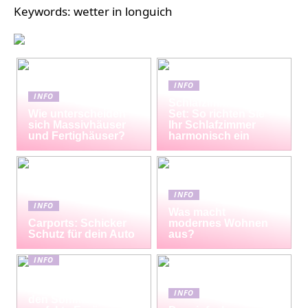
Keywords: wetter in longuich
INFO
INFO
Schlafzimmermöbel-
Wie unterscheiden
Set: So richten Sie
sich Massivhäuser
Ihr Schlafzimmer
und Fertighäuser?
harmonisch ein
INFO
INFO
Was macht
Carports: Schicker
modernes Wohnen
Schutz für dein Auto
aus?
INFO
Erfrischende
Proteinshakes für
INFO
den Sommer: Die