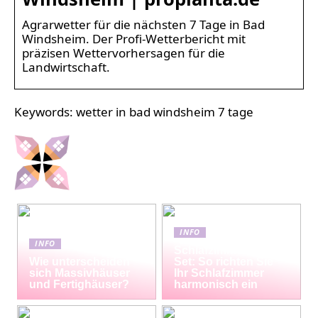
Agrarwetter für die nächsten 7 Tage in Bad
Windsheim. Der Profi-Wetterbericht mit
präzisen Wettervorhersagen für die
Landwirtschaft.
Keywords: wetter in bad windsheim 7 tage
INFO
INFO
Schlafzimmermöbel-
Wie unterscheiden
Set: So richten Sie
sich Massivhäuser
Ihr Schlafzimmer
und Fertighäuser?
harmonisch ein