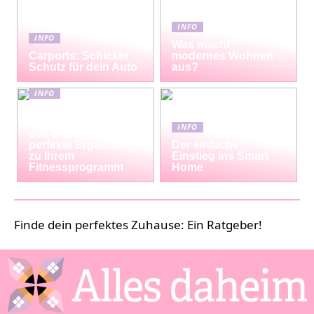
INFO
INFO
Was macht
Carports: Schicker
modernes Wohnen
Schutz für dein Auto
aus?
INFO
Erfrischende
Proteinshakes für
INFO
den Sommer: Die
perfekte Ergänzung
Der einfache
zu Ihrem
Einstieg ins Smart
Fitnessprogramm
Home
Finde dein perfektes Zuhause: Ein Ratgeber!