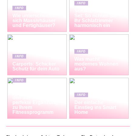
INFO
INFO
Schlafzimmermöbel-
Wie unterscheiden
Set: So richten Sie
sich Massivhäuser
Ihr Schlafzimmer
und Fertighäuser?
harmonisch ein
INFO
INFO
Was macht
Carports: Schicker
modernes Wohnen
Schutz für dein Auto
aus?
INFO
Erfrischende
Proteinshakes für
INFO
den Sommer: Die
perfekte Ergänzung
Der einfache
zu Ihrem
Einstieg ins Smart
Fitnessprogramm
Home