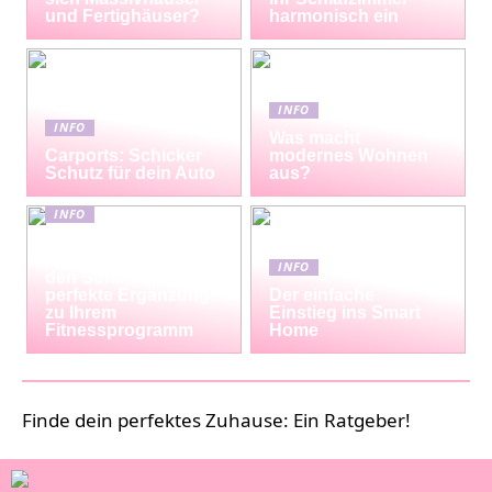
und Fertighäuser?
harmonisch ein
INFO
INFO
Was macht
Carports: Schicker
modernes Wohnen
Schutz für dein Auto
aus?
INFO
Erfrischende
Proteinshakes für
INFO
den Sommer: Die
perfekte Ergänzung
Der einfache
zu Ihrem
Einstieg ins Smart
Fitnessprogramm
Home
Finde dein perfektes Zuhause: Ein Ratgeber!