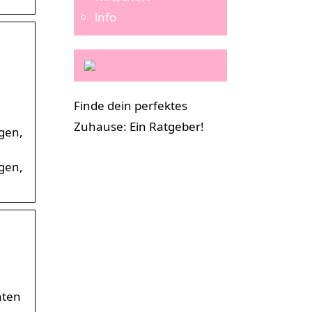
info
Finde dein perfektes
Zuhause: Ein Ratgeber!
gen,
gen,
hten