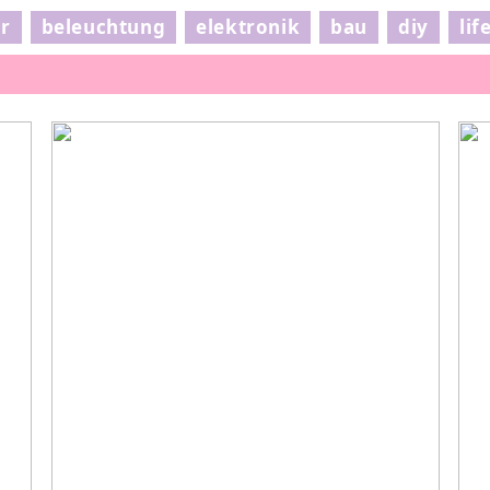
ur
beleuchtung
elektronik
bau
diy
lif