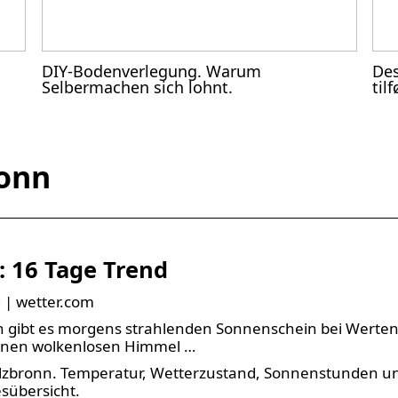
DIY-Bodenverlegung. Warum
Des
Selbermachen sich lohnt.
til
ronn
: 16 Tage Trend
 | wetter.com
n gibt es morgens strahlenden Sonnenschein bei Werte
 einen wolkenlosen Himmel …
olzbronn. Temperatur, Wetterzustand, Sonnenstunden u
sübersicht.