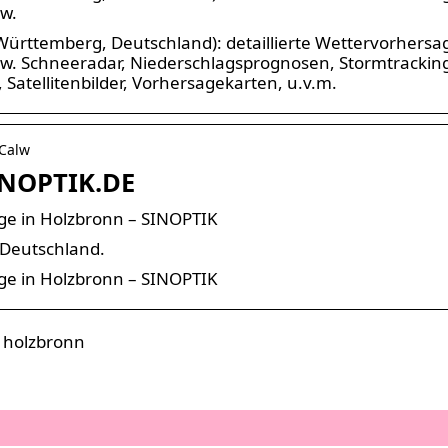
zw.
Württemberg, Deutschland): detaillierte Wettervorhersa
zw. Schneeradar, Niederschlagsprognosen, Stormtrackin
atellitenbilder, Vorhersagekarten, u.v.m.
 Calw
INOPTIK.DE
ge in Holzbronn – SINOPTIK
Deutschland.
ge in Holzbronn – SINOPTIK
r holzbronn