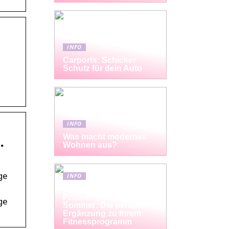
INFO
Carports: Schicker
m
Schutz für dein Auto
INFO
Was macht modernes
…
Wohnen aus?
ge
INFO
Erfrischende
Proteinshakes für den
ge
Sommer: Die perfekte
Ergänzung zu Ihrem
Fitnessprogramm