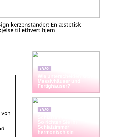
ign kerzenständer: En æstetisk
føjelse til ethvert hjem
INFO
Wie unterscheiden sich
Massivhäuser und
Fertighäuser?
INFO
n von
Schlafzimmermöbel-Set:
So richten Sie Ihr
Schlafzimmer
nd
harmonisch ein