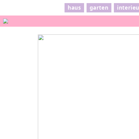
haus
garten
interie