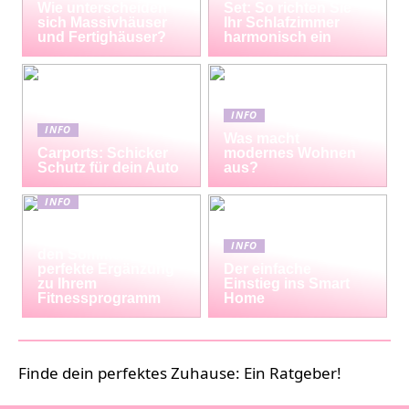
Wie unterscheiden
Set: So richten Sie
sich Massivhäuser
Ihr Schlafzimmer
und Fertighäuser?
harmonisch ein
INFO
INFO
Was macht
Carports: Schicker
modernes Wohnen
Schutz für dein Auto
aus?
INFO
Erfrischende
Proteinshakes für
INFO
den Sommer: Die
perfekte Ergänzung
Der einfache
zu Ihrem
Einstieg ins Smart
Fitnessprogramm
Home
Finde dein perfektes Zuhause: Ein Ratgeber!