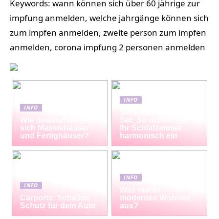
Keywords: wann können sich über 60 jährige zur
impfung anmelden, welche jahrgänge können sich
zum impfen anmelden, zweite person zum impfen
anmelden, corona impfung 2 personen anmelden
INFO
INFO
Schlafzimmermöbel-
Wie unterscheiden
Set: So richten Sie
sich Massivhäuser
Ihr Schlafzimmer
und Fertighäuser?
harmonisch ein
INFO
INFO
Was macht
Carports: Schicker
modernes Wohnen
Schutz für dein Auto
aus?