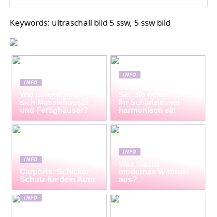
Keywords: ultraschall bild 5 ssw, 5 ssw bild
INFO
INFO
Schlafzimmermöbel-
Wie unterscheiden
Set: So richten Sie
sich Massivhäuser
Ihr Schlafzimmer
und Fertighäuser?
harmonisch ein
INFO
INFO
Was macht
Carports: Schicker
modernes Wohnen
Schutz für dein Auto
aus?
INFO
Erfrischende