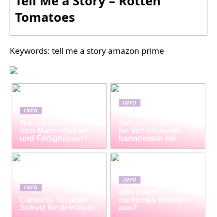
Tell Me a Story – Rotten
Tomatoes
Keywords: tell me a story amazon prime
INFO
INFO
Schlafzimmermöbel-
Wie unterscheiden
Set: So richten Sie
sich Massivhäuser
Ihr Schlafzimmer
und Fertighäuser?
harmonisch ein
INFO
INFO
Was macht
Carports: Schicker
modernes Wohnen
Schutz für dein Auto
aus?