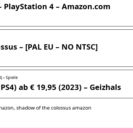
– PlayStation 4 – Amazon.com
ossus – [PAL EU – NO NTSC]
) › Spiele
PS4) ab € 19,95 (2023) – Geizhals
mazon, shadow of the colossus amazon