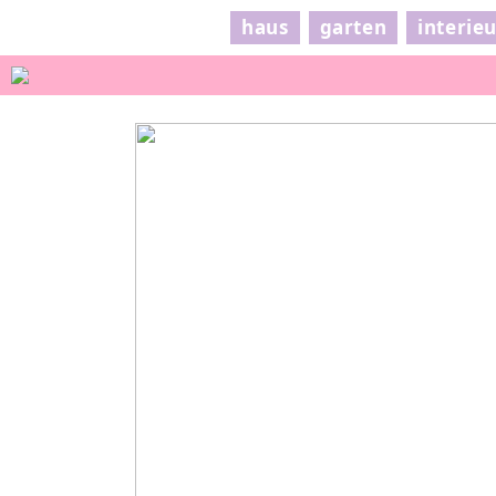
haus
garten
interie