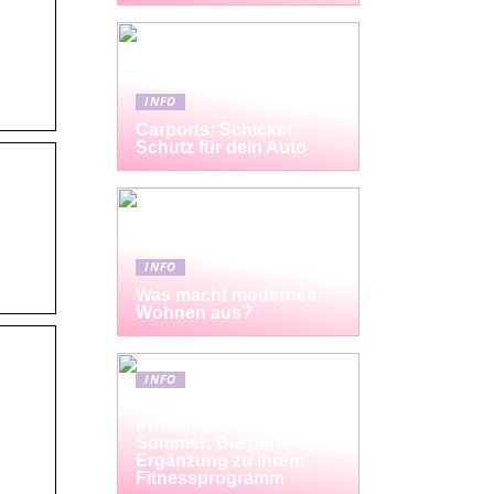
INFO
Carports: Schicker
Schutz für dein Auto
INFO
Was macht modernes
Wohnen aus?
INFO
Erfrischende
Proteinshakes für den
Sommer: Die perfekte
Ergänzung zu Ihrem
Fitnessprogramm