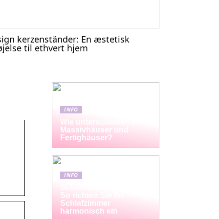
ign kerzenständer: En æstetisk
føjelse til ethvert hjem
INFO
Wie unterscheiden sich
Massivhäuser und
Fertighäuser?
INFO
Schlafzimmermöbel-Set:
So richten Sie Ihr
Schlafzimmer
harmonisch ein