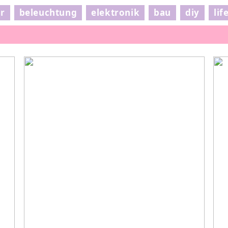
ur
beleuchtung
elektronik
bau
diy
lif