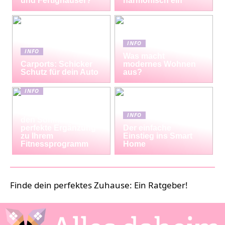
und Fertighäuser?
harmonisch ein
INFO
INFO
Was macht
Carports: Schicker
modernes Wohnen
Schutz für dein Auto
aus?
INFO
Erfrischende
Proteinshakes für
INFO
den Sommer: Die
perfekte Ergänzung
Der einfache
zu Ihrem
Einstieg ins Smart
Fitnessprogramm
Home
Finde dein perfektes Zuhause: Ein Ratgeber!