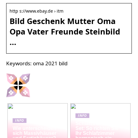
http s://www.ebay.de › itm
Bild Geschenk Mutter Oma
Opa Vater Freunde Steinbild
…
Keywords: oma 2021 bild
INFO
INFO
Schlafzimmermöbel-
Wie unterscheiden
Set: So richten Sie
sich Massivhäuser
Ihr Schlafzimmer