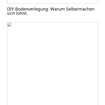
DIY-Bodenverlegung. Warum Selbermachen
sich lohnt.