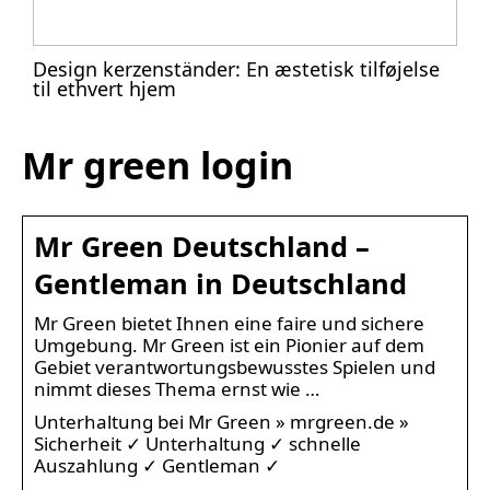
Design kerzenständer: En æstetisk tilføjelse
til ethvert hjem
Mr green login
Mr Green Deutschland –
Gentleman in Deutschland
Mr Green bietet Ihnen eine faire und sichere
Umgebung. Mr Green ist ein Pionier auf dem
Gebiet verantwortungsbewusstes Spielen und
nimmt dieses Thema ernst wie …
Unterhaltung bei Mr Green » mrgreen.de »
Sicherheit ✓ Unterhaltung ✓ schnelle
Auszahlung ✓ Gentleman ✓