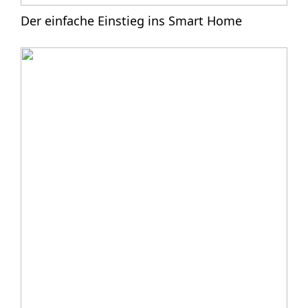
Der einfache Einstieg ins Smart Home