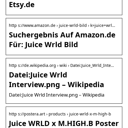
Etsy.de
http s://www.amazon.de › juice-wrld-bild › k=juice+wrl…
Suchergebnis Auf Amazon.de
Für: Juice Wrld Bild
http s://de.wikipedia.org › wiki › Datei:Juice_Wrld_Inte…
Datei:Juice Wrld
Interview.png – Wikipedia
Datei:Juice Wrld Interview.png – Wikipedia
http s://postera.art › products › juice-wrld-x-m-high-b
Juice WRLD x M.HIGH.B Poster