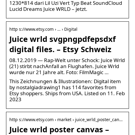
1230*814 dari Lil Uzi Vert Typ Beat SoundCloud
Lucid Dreams Juice WRLD – jetzt.
http s://www.etsy.com › … › Digital
Juice wrld svgpngpdfepsdxf
digital files. – Etsy Schweiz
08.12.2019 — Rap-Welt unter Schock: Juice Wrld
(21) stirbt nachAnfall an Flughafen. Juice Wrld
wurde nur 21 Jahre alt. Foto: FilmMagic …
This Zeichnungen & Illustrationen: Digital item
by nostalgiadrawing1 has 114 favorites from
Etsy shoppers. Ships from USA. Listed on 11. Feb
2023
http s://www.etsy.com › market › juice_wrld_poster_can…
Juice wrld poster canvas –