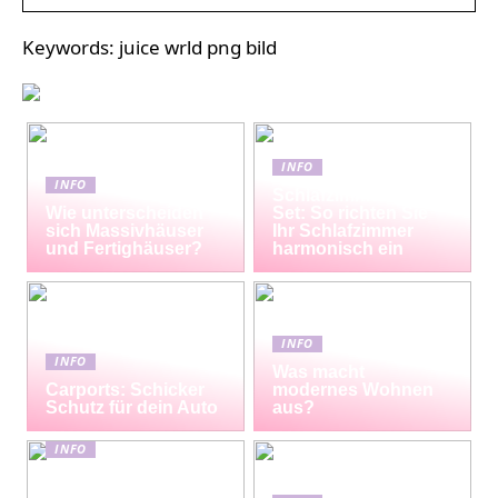
Keywords: juice wrld png bild
INFO
INFO
Schlafzimmermöbel-
Wie unterscheiden
Set: So richten Sie
sich Massivhäuser
Ihr Schlafzimmer
und Fertighäuser?
harmonisch ein
INFO
INFO
Was macht
Carports: Schicker
modernes Wohnen
Schutz für dein Auto
aus?
INFO
Erfrischende
Proteinshakes für