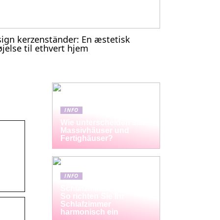
ign kerzenständer: En æstetisk
føjelse til ethvert hjem
INFO
Wie unterscheiden sich
Massivhäuser und
Fertighäuser?
INFO
Schlafzimmermöbel-Set:
So richten Sie Ihr
Schlafzimmer
harmonisch ein