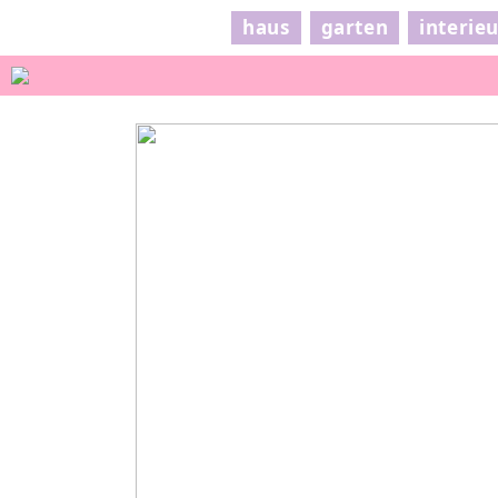
haus
garten
interie