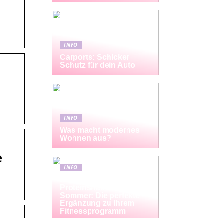
INFO
Carports: Schicker
Schutz für dein Auto
INFO
Was macht modernes
Wohnen aus?
e
INFO
Erfrischende
Proteinshakes für den
Sommer: Die perfekte
Ergänzung zu Ihrem
Fitnessprogramm