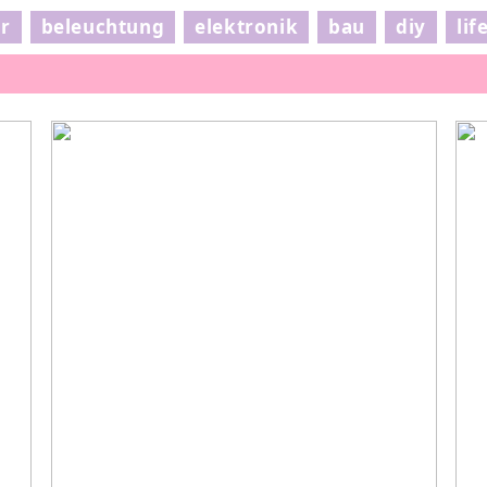
ur
beleuchtung
elektronik
bau
diy
lif