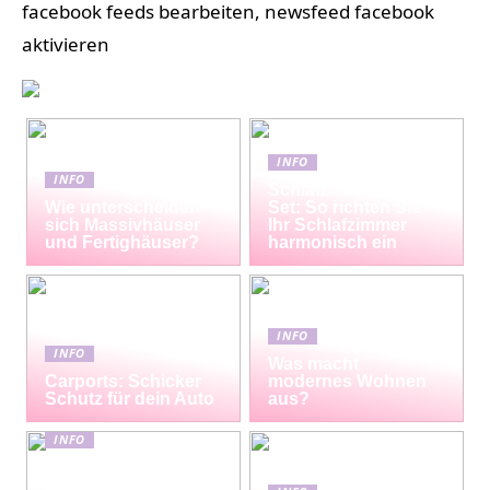
facebook feeds bearbeiten, newsfeed facebook
aktivieren
INFO
INFO
Schlafzimmermöbel-
Wie unterscheiden
Set: So richten Sie
sich Massivhäuser
Ihr Schlafzimmer
und Fertighäuser?
harmonisch ein
INFO
INFO
Was macht
Carports: Schicker
modernes Wohnen
Schutz für dein Auto
aus?
INFO
Erfrischende
Proteinshakes für