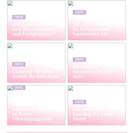
INFO
INFO
Schlafzimmermöbel-
Wie unterscheiden
Set: So richten Sie
sich Massivhäuser
Ihr Schlafzimmer
und Fertighäuser?
harmonisch ein
INFO
INFO
Was macht
Carports: Schicker
modernes Wohnen
Schutz für dein Auto
aus?
INFO
Erfrischende
Proteinshakes für
INFO
den Sommer: Die
perfekte Ergänzung
Der einfache
zu Ihrem
Einstieg ins Smart
Fitnessprogramm
Home