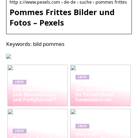
http s://www.pexels.com › de-de › suche › pommes frittes
Pommes Frittes Bilder und
Fotos – Pexels
Keywords: bild pommes
INFO
INFO
Schlafzimmermöbel-
Wie unterscheiden
Set: So richten Sie
sich Massivhäuser
Ihr Schlafzimmer
und Fertighäuser?
harmonisch ein
INFO
INFO
Was macht