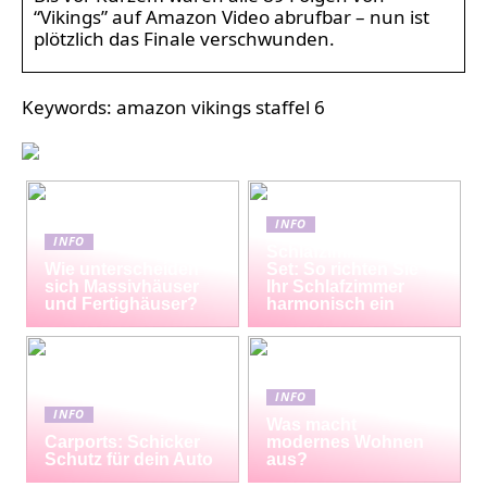
“Vikings” auf Amazon Video abrufbar – nun ist
plötzlich das Finale verschwunden.
Keywords: amazon vikings staffel 6
INFO
INFO
Schlafzimmermöbel-
Wie unterscheiden
Set: So richten Sie
sich Massivhäuser
Ihr Schlafzimmer
und Fertighäuser?
harmonisch ein
INFO
INFO
Was macht
Carports: Schicker
modernes Wohnen
Schutz für dein Auto
aus?