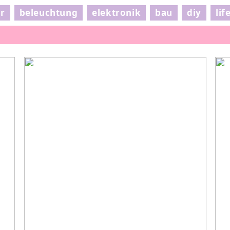
ur
beleuchtung
elektronik
bau
diy
lif