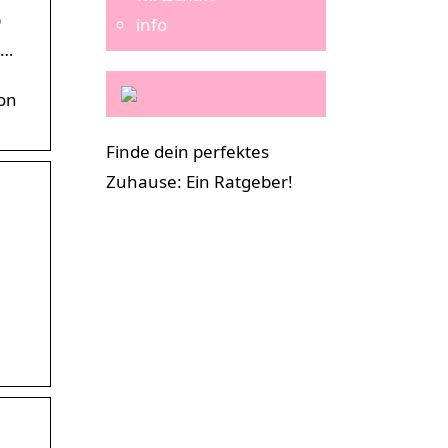
p
info
 …
zon
Finde dein perfektes
Zuhause: Ein Ratgeber!