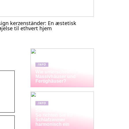
ign kerzenständer: En æstetisk
føjelse til ethvert hjem
INFO
Wie unterscheiden sich
Massivhäuser und
Fertighäuser?
INFO
Schlafzimmermöbel-Set:
So richten Sie Ihr
Schlafzimmer
harmonisch ein