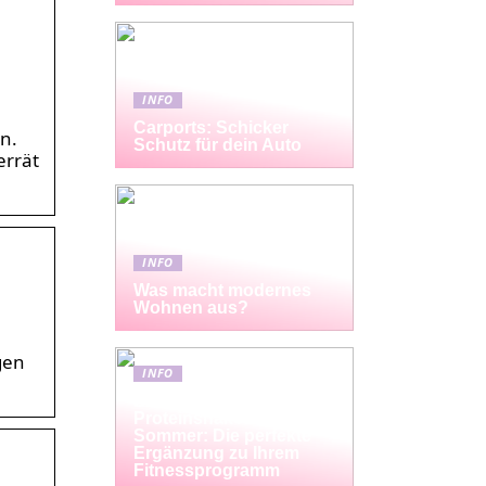
INFO
Carports: Schicker
en.
Schutz für dein Auto
errät
INFO
Was macht modernes
Wohnen aus?
gen
INFO
Erfrischende
Proteinshakes für den
Sommer: Die perfekte
Ergänzung zu Ihrem
Fitnessprogramm