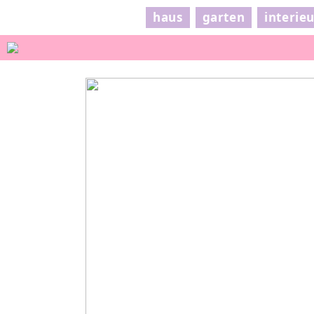
haus
garten
interie