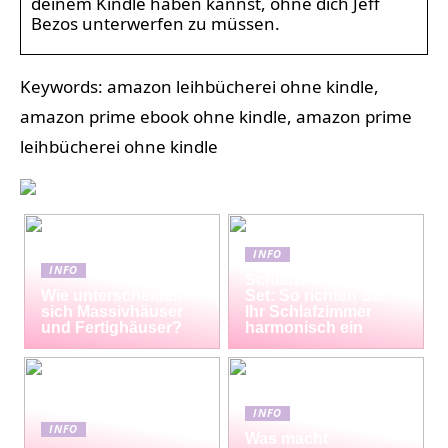
deinem Kindle haben kannst, ohne dich Jeff
Bezos unterwerfen zu müssen.
Keywords: amazon leihbücherei ohne kindle,
amazon prime ebook ohne kindle, amazon prime
leihbücherei ohne kindle
INFO
INFO
Schlafzimmermöbel-
Wie unterscheiden
Set: So richten Sie
sich Massivhäuser
Ihr Schlafzimmer
und Fertighäuser?
harmonisch ein
INFO
INFO
Was macht