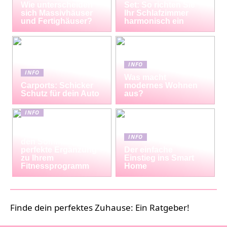
Wie unterscheiden
Set: So richten Sie
sich Massivhäuser
Ihr Schlafzimmer
und Fertighäuser?
harmonisch ein
INFO
INFO
Was macht
Carports: Schicker
modernes Wohnen
Schutz für dein Auto
aus?
INFO
Erfrischende
Proteinshakes für
INFO
den Sommer: Die
perfekte Ergänzung
Der einfache
zu Ihrem
Einstieg ins Smart
Fitnessprogramm
Home
Finde dein perfektes Zuhause: Ein Ratgeber!