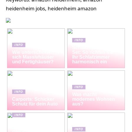
heidenheim jobs, heidenheim amazon
INFO
INFO
Schlafzimmermöbel-
Wie unterscheiden
Set: So richten Sie
sich Massivhäuser
Ihr Schlafzimmer
und Fertighäuser?
harmonisch ein
INFO
INFO
Was macht
Carports: Schicker
modernes Wohnen
Schutz für dein Auto
aus?
INFO
Erfrischende
Proteinshakes für
INFO
den Sommer: Die