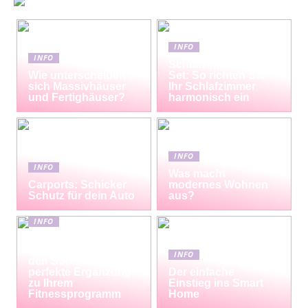
INFO
INFO
Schlafzimmermöbel-
Wie unterscheiden
Set: So richten Sie
sich Massivhäuser
Ihr Schlafzimmer
und Fertighäuser?
harmonisch ein
INFO
INFO
Was macht
Carports: Schicker
modernes Wohnen
Schutz für dein Auto
aus?
INFO
Erfrischende
Proteinshakes für
INFO
den Sommer: Die
perfekte Ergänzung
Der einfache
zu Ihrem
Einstieg ins Smart
Fitnessprogramm
Home