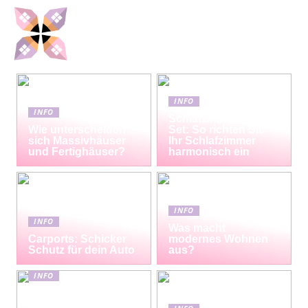
INFO
INFO
Schlafzimmermöbel-
Wie unterscheiden
Set: So richten Sie
sich Massivhäuser
Ihr Schlafzimmer
und Fertighäuser?
harmonisch ein
INFO
INFO
Was macht
Carports: Schicker
modernes Wohnen
Schutz für dein Auto
aus?
INFO
Erfrischende
Proteinshakes für